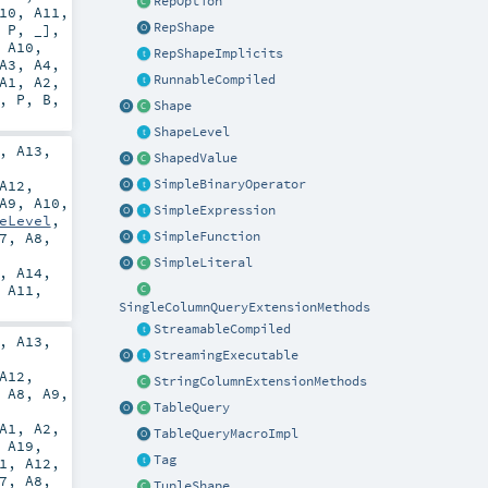
RepOption
10
,
A11
,
RepShape
,
P
, _]
,
,
A10
,
RepShapeImplicits
A3
,
A4
,
RunnableCompiled
A1
,
A2
,
),
P
,
B
,
Shape
ShapeLevel
,
A13
,
ShapedValue
A12
,
SimpleBinaryOperator
A9
,
A10
,
SimpleExpression
eLevel
,
7
,
A8
,
SimpleFunction
SimpleLiteral
,
A14
,
,
A11
,
SingleColumnQueryExtensionMethods
StreamableCompiled
,
A13
,
StreamingExecutable
A12
,
StringColumnExtensionMethods
,
A8
,
A9
,
TableQuery
A1
,
A2
,
TableQueryMacroImpl
,
A19
,
Tag
1
,
A12
,
7
,
A8
,
TupleShape