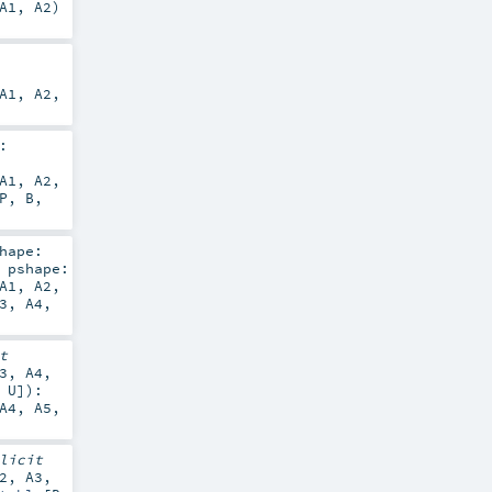
A1
,
A2
)
A1
,
A2
,
:
A1
,
A2
,
P
,
B
,
hape:
,
pshape:
A1
,
A2
,
3
,
A4
,
t
3
,
A4
,
,
U
]
)
:
A4
,
A5
,
licit
2
,
A3
,