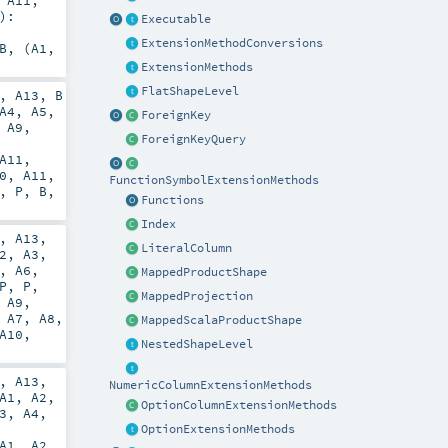
,
A11
,
)
:
Executable
ExtensionMethodConversions
B
, (
A1
,
ExtensionMethods
FlatShapeLevel
,
A13
,
B
A4
,
A5
,
ForeignKey
,
A9
,
ForeignKeyQuery
A11
,
0
,
A11
,
FunctionSymbolExtensionMethods
),
P
,
B
,
Functions
Index
,
A13
,
LiteralColumn
2
,
A3
,
,
A6
,
MappedProductShape
P
,
P
,
MappedProjection
,
A9
,
,
A7
,
A8
,
MappedScalaProductShape
A10
,
NestedShapeLevel
,
A13
,
NumericColumnExtensionMethods
A1
,
A2
,
OptionColumnExtensionMethods
3
,
A4
,
OptionExtensionMethods
A1
,
A2
,