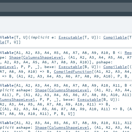
ilable
[
T
,
U
]
(
implicit
e:
Executable
[
T
,
U
]
)
:
Compilable
[
T
le
[
T
,
U
]]
ilable
[
A1
,
A2
,
A3
,
A4
,
A5
,
A6
,
A7
,
A8
,
A9
,
A10
,
B <:
Rep
ape:
Shape
[
ColumnsShapeLevel
, (
A1
,
A2
,
A3
,
A4
,
A5
,
A6
,
A7
,
A2
,
A3
,
A4
,
A5
,
A6
,
A7
,
A8
,
A9
,
A10
)]
,
pshape:
peLevel
,
P
,
P
, _]
,
bexe:
Executable
[
B
,
U
]
)
:
Compilable
[(
A7
,
A8
,
A9
,
A10
) =>
B
,
CompiledFunction
[(
A1
,
A2
,
A3
,
A4
) =>
B
, (
A1
,
A2
,
A3
,
A4
,
A5
,
A6
,
A7
,
A8
,
A9
,
A10
),
P
,
B
,
ilable
[
A1
,
A2
,
A3
,
A4
,
A5
,
A6
,
A7
,
A8
,
A9
,
A10
,
A11
,
B <
mplicit
ashape:
Shape
[
ColumnsShapeLevel
, (
A1
,
A2
,
A3
,
A4
,
A11
),
P
, (
A1
,
A2
,
A3
,
A4
,
A5
,
A6
,
A7
,
A8
,
A9
,
A10
,
A11
)
lumnsShapeLevel
,
P
,
P
, _]
,
bexe:
Executable
[
B
,
U
]
)
:
A2
,
A3
,
A4
,
A5
,
A6
,
A7
,
A8
,
A9
,
A10
,
A11
) =>
B
,
[(
A1
,
A2
,
A3
,
A4
,
A5
,
A6
,
A7
,
A8
,
A9
,
A10
,
A11
) =>
B
, (
A
A7
,
A8
,
A9
,
A10
,
A11
),
P
,
B
,
U
]]
ilable
[
A1
,
A2
,
A3
,
A4
,
A5
,
A6
,
A7
,
A8
,
A9
,
A10
,
A11
,
A12
mplicit
ashape:
Shape
[
ColumnsShapeLevel
, (
A1
,
A2
,
A3
,
A4