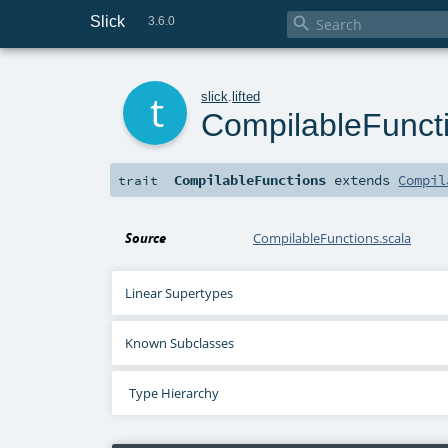
Slick

3.6.0
t
slick
.
lifted
CompilableFunct
CompilableFunctions
extends
Compil
trait
Source
CompilableFunctions.scala
Linear Supertypes
Known Subclasses
Type Hierarchy