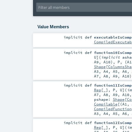
Value Members
implicit
def
executableIsComp
CompiledExecutab
implicit
def
function10IsComp
U
]
(
implicit
ash
A9
,
A10
),
P
, (
A1
Shape
[
ColumnsSha
A3
,
A4
,
A5
,
A6
,
A7
,
A8
,
A9
,
A10
implicit
def
function11IsComp
Rep
[_]
,
P
,
U
]
(
i
A7
,
A8
,
A9
,
A10
pshape:
Shape
[
Co
Compilable
[(
A1
,
CompiledFunction
A3
,
A4
,
A5
,
A6
,
implicit
def
function12IsComp
Rep
[_]
,
P
,
U
]
(
i