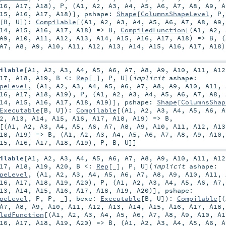
16
,
A17
,
A18
),
P
, (
A1
,
A2
,
A3
,
A4
,
A5
,
A6
,
A7
,
A8
,
A9
,
A
15
,
A16
,
A17
,
A18
)]
,
pshape:
Shape
[
ColumnsShapeLevel
,
P
[
B
,
U
]
)
:
Compilable
[(
A1
,
A2
,
A3
,
A4
,
A5
,
A6
,
A7
,
A8
,
A9
14
,
A15
,
A16
,
A17
,
A18
) =>
B
,
CompiledFunction
[(
A1
,
A2
,
A9
,
A10
,
A11
,
A12
,
A13
,
A14
,
A15
,
A16
,
A17
,
A18
) =>
B
, (
A7
,
A8
,
A9
,
A10
,
A11
,
A12
,
A13
,
A14
,
A15
,
A16
,
A17
,
A18
ilable
[
A1
,
A2
,
A3
,
A4
,
A5
,
A6
,
A7
,
A8
,
A9
,
A10
,
A11
,
A12
17
,
A18
,
A19
,
B <:
Rep
[_]
,
P
,
U
]
(
implicit
ashape:
peLevel
, (
A1
,
A2
,
A3
,
A4
,
A5
,
A6
,
A7
,
A8
,
A9
,
A10
,
A11
,
16
,
A17
,
A18
,
A19
),
P
, (
A1
,
A2
,
A3
,
A4
,
A5
,
A6
,
A7
,
A8
,
14
,
A15
,
A16
,
A17
,
A18
,
A19
)]
,
pshape:
Shape
[
ColumnsShap
Executable
[
B
,
U
]
)
:
Compilable
[(
A1
,
A2
,
A3
,
A4
,
A5
,
A6
,
A
2
,
A13
,
A14
,
A15
,
A16
,
A17
,
A18
,
A19
) =>
B
,
[(
A1
,
A2
,
A3
,
A4
,
A5
,
A6
,
A7
,
A8
,
A9
,
A10
,
A11
,
A12
,
A13
18
,
A19
) =>
B
, (
A1
,
A2
,
A3
,
A4
,
A5
,
A6
,
A7
,
A8
,
A9
,
A10
15
,
A16
,
A17
,
A18
,
A19
),
P
,
B
,
U
]]
ilable
[
A1
,
A2
,
A3
,
A4
,
A5
,
A6
,
A7
,
A8
,
A9
,
A10
,
A11
,
A12
17
,
A18
,
A19
,
A20
,
B <:
Rep
[_]
,
P
,
U
]
(
implicit
ashape:
peLevel
, (
A1
,
A2
,
A3
,
A4
,
A5
,
A6
,
A7
,
A8
,
A9
,
A10
,
A11
,
16
,
A17
,
A18
,
A19
,
A20
),
P
, (
A1
,
A2
,
A3
,
A4
,
A5
,
A6
,
A7
13
,
A14
,
A15
,
A16
,
A17
,
A18
,
A19
,
A20
)]
,
pshape:
peLevel
,
P
,
P
, _]
,
bexe:
Executable
[
B
,
U
]
)
:
Compilable
[(
A7
,
A8
,
A9
,
A10
,
A11
,
A12
,
A13
,
A14
,
A15
,
A16
,
A17
,
A18
ledFunction
[(
A1
,
A2
,
A3
,
A4
,
A5
,
A6
,
A7
,
A8
,
A9
,
A10
,
A1
16
,
A17
,
A18
,
A19
,
A20
) =>
B
, (
A1
,
A2
,
A3
,
A4
,
A5
,
A6
,
A