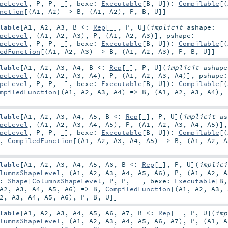
peLevel
,
P
,
P
, _]
,
bexe:
Executable
[
B
,
U
]
)
:
Compilable
[(
nction
[(
A1
,
A2
) =>
B
, (
A1
,
A2
),
P
,
B
,
U
]]
lable
[
A1
,
A2
,
A3
,
B <:
Rep
[_]
,
P
,
U
]
(
implicit
ashape:
peLevel
, (
A1
,
A2
,
A3
),
P
, (
A1
,
A2
,
A3
)]
,
pshape:
peLevel
,
P
,
P
, _]
,
bexe:
Executable
[
B
,
U
]
)
:
Compilable
[(
edFunction
[(
A1
,
A2
,
A3
) =>
B
, (
A1
,
A2
,
A3
),
P
,
B
,
U
]]
lable
[
A1
,
A2
,
A3
,
A4
,
B <:
Rep
[_]
,
P
,
U
]
(
implicit
ashape
peLevel
, (
A1
,
A2
,
A3
,
A4
),
P
, (
A1
,
A2
,
A3
,
A4
)]
,
pshape:
peLevel
,
P
,
P
, _]
,
bexe:
Executable
[
B
,
U
]
)
:
Compilable
[(
mpiledFunction
[(
A1
,
A2
,
A3
,
A4
) =>
B
, (
A1
,
A2
,
A3
,
A4
),
lable
[
A1
,
A2
,
A3
,
A4
,
A5
,
B <:
Rep
[_]
,
P
,
U
]
(
implicit
as
peLevel
, (
A1
,
A2
,
A3
,
A4
,
A5
),
P
, (
A1
,
A2
,
A3
,
A4
,
A5
)]
peLevel
,
P
,
P
, _]
,
bexe:
Executable
[
B
,
U
]
)
:
Compilable
[(
,
CompiledFunction
[(
A1
,
A2
,
A3
,
A4
,
A5
) =>
B
, (
A1
,
A2
,
A
lable
[
A1
,
A2
,
A3
,
A4
,
A5
,
A6
,
B <:
Rep
[_]
,
P
,
U
]
(
implici
lumnsShapeLevel
, (
A1
,
A2
,
A3
,
A4
,
A5
,
A6
),
P
, (
A1
,
A2
,
A
e:
Shape
[
ColumnsShapeLevel
,
P
,
P
, _]
,
bexe:
Executable
[
B
A2
,
A3
,
A4
,
A5
,
A6
) =>
B
,
CompiledFunction
[(
A1
,
A2
,
A3
,
2
,
A3
,
A4
,
A5
,
A6
),
P
,
B
,
U
]]
lable
[
A1
,
A2
,
A3
,
A4
,
A5
,
A6
,
A7
,
B <:
Rep
[_]
,
P
,
U
]
(
imp
lumnsShapeLevel
, (
A1
,
A2
,
A3
,
A4
,
A5
,
A6
,
A7
),
P
, (
A1
,
A