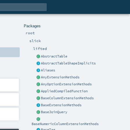
Packages
root
slick
lifted
AbstractTable
AbstractTableShapeImplicits
Aliases
AnyExtensionMethods
AnyOptionExtensionMethods
AppliedCompiledFunction
BaseColumnExtensionMethods
BaseExtensionMethods
BaseJoinQuery
BaseNumericColumnExtensionMethods
BaseTag