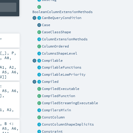
BooleanColumnExtensionMethods
CanBeQueryCondition
Case
CaseClassShape
,
ColumnExtensionMethods
ColumnOrdered
[_]
,
P
,
ColumnsShapeLevel
,
A8
,
Compilable
A1
,
A2
,
CompilableFunctions
,
A5
,
A6
,
CompilableLowPriority
U
]]
Compiled
:
CompiledExecutable
,
A5
,
A6
,
]
,
CompiledFunction
CompiledStreamingExecutable
1
,
A2
,
CompilersMixin
ConstColumn
,
B <:
ConstColumnShapeImplicits
,
A5
,
A6
,
Constraint