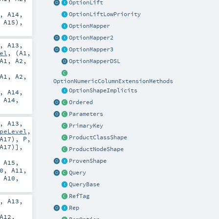
OptionLift
,
A14
,
OptionLiftLowPriority
,
A15
),
OptionMapper
OptionMapper2
,
A13
,
OptionMapper3
el
, (
A1
,
A1
,
A2
,
OptionMapperDSL
A1
,
A2
,
OptionNumericColumnExtensionMethods
OptionShapeImplicits
,
A14
,
,
A14
,
Ordered
Parameters
,
A13
,
PrimaryKey
peLevel
,
ProductClassShape
A17
),
P
,
A17
)]
,
ProductNodeShape
ProvenShape
,
A15
,
0
,
A11
,
Query
,
A10
,
QueryBase
RefTag
,
A13
,
Rep
A12
,