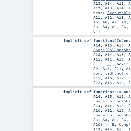
A13
,
A14
,
A15
,
A
A12
,
A13
,
A14
,
A
bexe:
Executable
A11
,
A12
,
A13
,
A
A5
,
A6
,
A7
,
A8
,
A3
,
A4
,
A5
,
A6
,
U
]]
implicit
def
function19IsComp
A14
,
A15
,
A16
,
A
Shape
[
ColumnsSha
A13
,
A14
,
A15
,
A
A11
,
A12
,
A13
,
A
P
,
P
, _]
,
bexe:
A9
,
A10
,
A11
,
A1
CompiledFunction
A15
,
A16
,
A17
,
A
A12
,
A13
,
A14
,
A
implicit
def
function20IsComp
A14
,
A15
,
A16
,
A
Shape
[
ColumnsSha
A13
,
A14
,
A15
,
A
A10
,
A11
,
A12
,
A
Shape
[
ColumnsSha
A3
,
A4
,
A5
,
A6
,
A20
) =>
B
,
Compi
A13
,
A14
,
A15
,
A