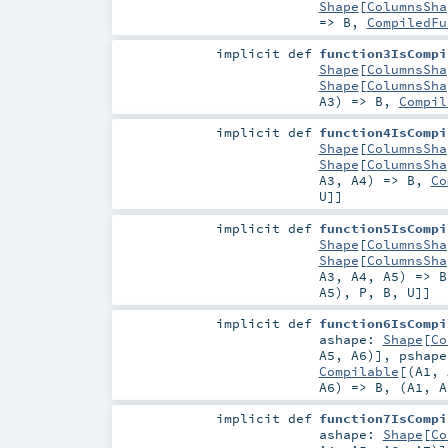
Shape
[
ColumnsSha
=>
B
,
CompiledFu
implicit
def
function3IsCompi
Shape
[
ColumnsSha
Shape
[
ColumnsSha
A3
) =>
B
,
Compil
implicit
def
function4IsCompi
Shape
[
ColumnsSha
Shape
[
ColumnsSha
A3
,
A4
) =>
B
,
Co
U
]]
implicit
def
function5IsCompi
Shape
[
ColumnsSha
Shape
[
ColumnsSha
A3
,
A4
,
A5
) =>
B
A5
),
P
,
B
,
U
]]
implicit
def
function6IsCompi
ashape:
Shape
[
Co
A5
,
A6
)]
,
pshap
Compilable
[(
A1
,
A6
) =>
B
, (
A1
,
A
implicit
def
function7IsCompi
ashape:
Shape
[
Co