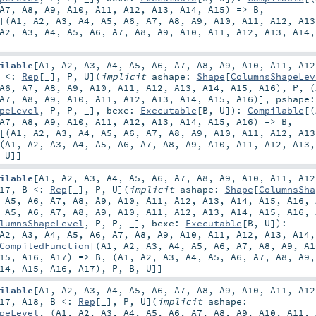
A7
,
A8
,
A9
,
A10
,
A11
,
A12
,
A13
,
A14
,
A15
) =>
B
,
[(
A1
,
A2
,
A3
,
A4
,
A5
,
A6
,
A7
,
A8
,
A9
,
A10
,
A11
,
A12
,
A13
A2
,
A3
,
A4
,
A5
,
A6
,
A7
,
A8
,
A9
,
A10
,
A11
,
A12
,
A13
,
A14
ilable
[
A1
,
A2
,
A3
,
A4
,
A5
,
A6
,
A7
,
A8
,
A9
,
A10
,
A11
,
A12
B <:
Rep
[_]
,
P
,
U
]
(
implicit
ashape:
Shape
[
ColumnsShapeLev
A6
,
A7
,
A8
,
A9
,
A10
,
A11
,
A12
,
A13
,
A14
,
A15
,
A16
),
P
, (
A7
,
A8
,
A9
,
A10
,
A11
,
A12
,
A13
,
A14
,
A15
,
A16
)]
,
pshape:
peLevel
,
P
,
P
, _]
,
bexe:
Executable
[
B
,
U
]
)
:
Compilable
[(
A7
,
A8
,
A9
,
A10
,
A11
,
A12
,
A13
,
A14
,
A15
,
A16
) =>
B
,
[(
A1
,
A2
,
A3
,
A4
,
A5
,
A6
,
A7
,
A8
,
A9
,
A10
,
A11
,
A12
,
A13
(
A1
,
A2
,
A3
,
A4
,
A5
,
A6
,
A7
,
A8
,
A9
,
A10
,
A11
,
A12
,
A13
,
U
]]
ilable
[
A1
,
A2
,
A3
,
A4
,
A5
,
A6
,
A7
,
A8
,
A9
,
A10
,
A11
,
A12
17
,
B <:
Rep
[_]
,
P
,
U
]
(
implicit
ashape:
Shape
[
ColumnsSha
,
A5
,
A6
,
A7
,
A8
,
A9
,
A10
,
A11
,
A12
,
A13
,
A14
,
A15
,
A16
,
,
A5
,
A6
,
A7
,
A8
,
A9
,
A10
,
A11
,
A12
,
A13
,
A14
,
A15
,
A16
,
lumnsShapeLevel
,
P
,
P
, _]
,
bexe:
Executable
[
B
,
U
]
)
:
A2
,
A3
,
A4
,
A5
,
A6
,
A7
,
A8
,
A9
,
A10
,
A11
,
A12
,
A13
,
A14
CompiledFunction
[(
A1
,
A2
,
A3
,
A4
,
A5
,
A6
,
A7
,
A8
,
A9
,
A1
15
,
A16
,
A17
) =>
B
, (
A1
,
A2
,
A3
,
A4
,
A5
,
A6
,
A7
,
A8
,
A9
14
,
A15
,
A16
,
A17
),
P
,
B
,
U
]]
ilable
[
A1
,
A2
,
A3
,
A4
,
A5
,
A6
,
A7
,
A8
,
A9
,
A10
,
A11
,
A12
17
,
A18
,
B <:
Rep
[_]
,
P
,
U
]
(
implicit
ashape:
peLevel
, (
A1
,
A2
,
A3
,
A4
,
A5
,
A6
,
A7
,
A8
,
A9
,
A10
,
A11
,