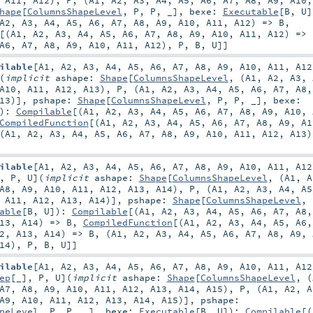
,
A11
,
A12
),
P
, (
A1
,
A2
,
A3
,
A4
,
A5
,
A6
,
A7
,
A8
,
A9
,
A10
hape
[
ColumnsShapeLevel
,
P
,
P
, _]
,
bexe:
Executable
[
B
,
U
]
A2
,
A3
,
A4
,
A5
,
A6
,
A7
,
A8
,
A9
,
A10
,
A11
,
A12
) =>
B
,
[(
A1
,
A2
,
A3
,
A4
,
A5
,
A6
,
A7
,
A8
,
A9
,
A10
,
A11
,
A12
) =>
A6
,
A7
,
A8
,
A9
,
A10
,
A11
,
A12
),
P
,
B
,
U
]]
ilable
[
A1
,
A2
,
A3
,
A4
,
A5
,
A6
,
A7
,
A8
,
A9
,
A10
,
A11
,
A12
(
implicit
ashape:
Shape
[
ColumnsShapeLevel
, (
A1
,
A2
,
A3
,
A10
,
A11
,
A12
,
A13
),
P
, (
A1
,
A2
,
A3
,
A4
,
A5
,
A6
,
A7
,
A8
13
)]
,
pshape:
Shape
[
ColumnsShapeLevel
,
P
,
P
, _]
,
bexe:
)
:
Compilable
[(
A1
,
A2
,
A3
,
A4
,
A5
,
A6
,
A7
,
A8
,
A9
,
A10
,
CompiledFunction
[(
A1
,
A2
,
A3
,
A4
,
A5
,
A6
,
A7
,
A8
,
A9
,
A1
(
A1
,
A2
,
A3
,
A4
,
A5
,
A6
,
A7
,
A8
,
A9
,
A10
,
A11
,
A12
,
A13
ilable
[
A1
,
A2
,
A3
,
A4
,
A5
,
A6
,
A7
,
A8
,
A9
,
A10
,
A11
,
A12
,
P
,
U
]
(
implicit
ashape:
Shape
[
ColumnsShapeLevel
, (
A1
,
A
A8
,
A9
,
A10
,
A11
,
A12
,
A13
,
A14
),
P
, (
A1
,
A2
,
A3
,
A4
,
A5
,
A11
,
A12
,
A13
,
A14
)]
,
pshape:
Shape
[
ColumnsShapeLevel
,
able
[
B
,
U
]
)
:
Compilable
[(
A1
,
A2
,
A3
,
A4
,
A5
,
A6
,
A7
,
A8
13
,
A14
) =>
B
,
CompiledFunction
[(
A1
,
A2
,
A3
,
A4
,
A5
,
A6
2
,
A13
,
A14
) =>
B
, (
A1
,
A2
,
A3
,
A4
,
A5
,
A6
,
A7
,
A8
,
A9
,
14
),
P
,
B
,
U
]]
ilable
[
A1
,
A2
,
A3
,
A4
,
A5
,
A6
,
A7
,
A8
,
A9
,
A10
,
A11
,
A12
ep
[_]
,
P
,
U
]
(
implicit
ashape:
Shape
[
ColumnsShapeLevel
, (
A7
,
A8
,
A9
,
A10
,
A11
,
A12
,
A13
,
A14
,
A15
),
P
, (
A1
,
A2
,
A
A9
,
A10
,
A11
,
A12
,
A13
,
A14
,
A15
)]
,
pshape:
peLevel
,
P
,
P
, _]
,
bexe:
Executable
[
B
,
U
]
)
:
Compilable
[(