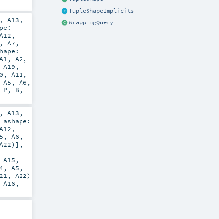
TupleShapeImplicits
,
A13
,
WrappingQuery
pe:
A12
,
,
A7
,
hape:
A1
,
A2
,
,
A19
,
0
,
A11
,
,
A5
,
A6
,
,
P
,
B
,
,
A13
,
t
ashape:
A12
,
5
,
A6
,
A22
)]
,
,
A15
,
4
,
A5
,
21
,
A22
)
,
A16
,