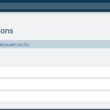
ions
ableLowPriority