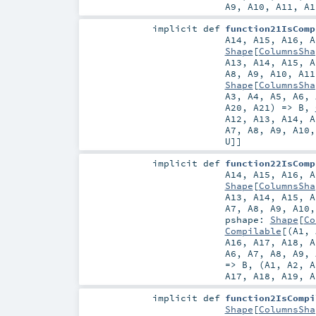
A9
,
A10
,
A11
,
A1
implicit
def
function21IsComp
A14
,
A15
,
A16
,
A
Shape
[
ColumnsSha
A13
,
A14
,
A15
,
A
A8
,
A9
,
A10
,
A11
Shape
[
ColumnsSha
A3
,
A4
,
A5
,
A6
,
A20
,
A21
) =>
B
,
A12
,
A13
,
A14
,
A
A7
,
A8
,
A9
,
A10
U
]]
implicit
def
function22IsComp
A14
,
A15
,
A16
,
A
Shape
[
ColumnsSha
A13
,
A14
,
A15
,
A
A7
,
A8
,
A9
,
A10
pshape:
Shape
[
Co
Compilable
[(
A1
,
A16
,
A17
,
A18
,
A
A6
,
A7
,
A8
,
A9
,
=>
B
, (
A1
,
A2
,
A
A17
,
A18
,
A19
,
A
implicit
def
function2IsCompi
Shape
[
ColumnsSha