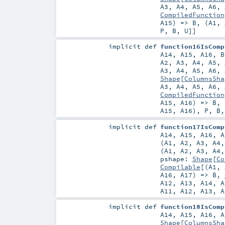
A3
,
A4
,
A5
,
A6
,
CompiledFunction
A15
) =>
B
, (
A1
,
P
,
B
,
U
]]
implicit
def
function16IsComp
A14
,
A15
,
A16
,
A2
,
A3
,
A4
,
A5
,
A3
,
A4
,
A5
,
A6
,
Shape
[
ColumnsSha
A3
,
A4
,
A5
,
A6
,
CompiledFunction
A15
,
A16
) =>
B
, 
A15
,
A16
),
P
,
B
implicit
def
function17IsComp
A14
,
A15
,
A16
,
A
(
A1
,
A2
,
A3
,
A4
(
A1
,
A2
,
A3
,
A4
pshape:
Shape
[
Co
Compilable
[(
A1
,
A16
,
A17
) =>
B
,
A12
,
A13
,
A14
,
A
A11
,
A12
,
A13
,
A
implicit
def
function18IsComp
A14
,
A15
,
A16
,
A
Shape
[
ColumnsSha