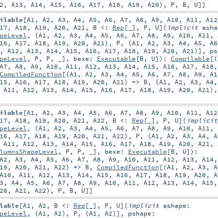
2
,
A13
,
A14
,
A15
,
A16
,
A17
,
A18
,
A19
,
A20
),
P
,
B
,
U
]]
ilable
[
A1
,
A2
,
A3
,
A4
,
A5
,
A6
,
A7
,
A8
,
A9
,
A10
,
A11
,
A12
17
,
A18
,
A19
,
A20
,
A21
,
B <:
Rep
[_]
,
P
,
U
]
(
implicit
asha
peLevel
, (
A1
,
A2
,
A3
,
A4
,
A5
,
A6
,
A7
,
A8
,
A9
,
A10
,
A11
,
16
,
A17
,
A18
,
A19
,
A20
,
A21
),
P
, (
A1
,
A2
,
A3
,
A4
,
A5
,
A6
,
A12
,
A13
,
A14
,
A15
,
A16
,
A17
,
A18
,
A19
,
A20
,
A21
)]
,
ps
peLevel
,
P
,
P
, _]
,
bexe:
Executable
[
B
,
U
]
)
:
Compilable
[(
A7
,
A8
,
A9
,
A10
,
A11
,
A12
,
A13
,
A14
,
A15
,
A16
,
A17
,
A18
CompiledFunction
[(
A1
,
A2
,
A3
,
A4
,
A5
,
A6
,
A7
,
A8
,
A9
,
A1
15
,
A16
,
A17
,
A18
,
A19
,
A20
,
A21
) =>
B
, (
A1
,
A2
,
A3
,
A4
,
A11
,
A12
,
A13
,
A14
,
A15
,
A16
,
A17
,
A18
,
A19
,
A20
,
A21
)
ilable
[
A1
,
A2
,
A3
,
A4
,
A5
,
A6
,
A7
,
A8
,
A9
,
A10
,
A11
,
A12
17
,
A18
,
A19
,
A20
,
A21
,
A22
,
B <:
Rep
[_]
,
P
,
U
]
(
implici
peLevel
, (
A1
,
A2
,
A3
,
A4
,
A5
,
A6
,
A7
,
A8
,
A9
,
A10
,
A11
,
16
,
A17
,
A18
,
A19
,
A20
,
A21
,
A22
),
P
, (
A1
,
A2
,
A3
,
A4
,
A
,
A11
,
A12
,
A13
,
A14
,
A15
,
A16
,
A17
,
A18
,
A19
,
A20
,
A21
,
lumnsShapeLevel
,
P
,
P
, _]
,
bexe:
Executable
[
B
,
U
]
)
:
A2
,
A3
,
A4
,
A5
,
A6
,
A7
,
A8
,
A9
,
A10
,
A11
,
A12
,
A13
,
A14
19
,
A20
,
A21
,
A22
) =>
B
,
CompiledFunction
[(
A1
,
A2
,
A3
,
A
A10
,
A11
,
A12
,
A13
,
A14
,
A15
,
A16
,
A17
,
A18
,
A19
,
A20
,
A
3
,
A4
,
A5
,
A6
,
A7
,
A8
,
A9
,
A10
,
A11
,
A12
,
A13
,
A14
,
A15
20
,
A21
,
A22
),
P
,
B
,
U
]]
lable
[
A1
,
A2
,
B <:
Rep
[_]
,
P
,
U
]
(
implicit
ashape:
peLevel
, (
A1
,
A2
),
P
, (
A1
,
A2
)]
,
pshape: