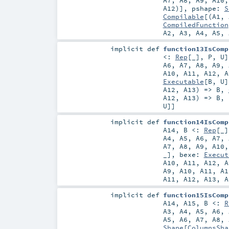
A7
,
A8
,
A9
,
A10
A12
)]
,
pshape:
S
Compilable
[(
A1
,
CompiledFunction
A2
,
A3
,
A4
,
A5
,
implicit
def
function13IsComp
<:
Rep
[_]
,
P
,
U
]
A6
,
A7
,
A8
,
A9
,
A10
,
A11
,
A12
,
A
Executable
[
B
,
U
]
A12
,
A13
) =>
B
,
A12
,
A13
) =>
B
, 
U
]]
implicit
def
function14IsComp
A14
,
B <:
Rep
[_]
A4
,
A5
,
A6
,
A7
,
A7
,
A8
,
A9
,
A10
_]
,
bexe:
Execut
A10
,
A11
,
A12
,
A
A9
,
A10
,
A11
,
A1
A11
,
A12
,
A13
,
A
implicit
def
function15IsComp
A14
,
A15
,
B <:
R
A3
,
A4
,
A5
,
A6
,
A5
,
A6
,
A7
,
A8
,
Shape
[
ColumnsSha